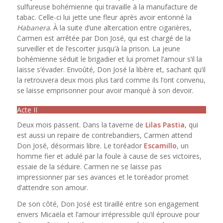
sulfureuse bohémienne qui travaille à la manufacture de
tabac. Celle-ci lui jette une fleur après avoir entonné la
Habanera
. À la suite d’une altercation entre cigarières,
Carmen est arrêtée par Don José, qui est chargé de la
surveiller et de l’escorter jusqu’à la prison. La jeune
bohémienne séduit le brigadier et lui promet l’amour s’il la
laisse s’évader. Envoûté, Don José la libère et, sachant qu’il
la retrouvera deux mois plus tard comme ils l’ont convenu,
se laisse emprisonner pour avoir manqué à son devoir.
Acte II
Deux mois passent. Dans la taverne de
Lilas Pastia
, qui
est aussi un repaire de contrebandiers, Carmen attend
Don José, désormais libre. Le toréador
Escamillo
, un
homme fier et adulé par la foule à cause de ses victoires,
essaie de la séduire. Carmen ne se laisse pas
impressionner par ses avances et le toréador promet
d’attendre son amour.
De son côté, Don José est tiraillé entre son engagement
envers Micaëla et l’amour irrépressible qu’il éprouve pour