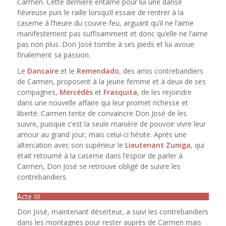
Carmen. Cette dernière entame pour lui une danse
fiévreuse puis le raille lorsqu’il essaie de rentrer à la
caserne à l’heure du couvre-feu, arguant qu’il ne l’aime
manifestement pas suffisamment et donc qu’elle ne l’aime
pas non plus. Don José tombe à ses pieds et lui avoue
finalement sa passion.
Le
Dancaïre
et le
Remendado
, des amis contrebandiers
de Carmen, proposent à la jeune femme et à deux de ses
compagnes,
Mercédès
et
Frasquita
, de les rejoindre
dans une nouvelle affaire qui leur promet richesse et
liberté. Carmen tente de convaincre Don José de les
suivre, puisque c’est la seule manière de pouvoir vivre leur
amour au grand jour, mais celui-ci hésite. Après une
altercation avec son supérieur le
Lieutenant Zuniga
, qui
était retourné à la caserne dans l’espoir de parler à
Carmen, Don José se retrouve obligé de suivre les
contrebandiers.
Acte III
Don José, maintenant déserteur, a suivi les contrebandiers
dans les montagnes pour rester auprès de Carmen mais