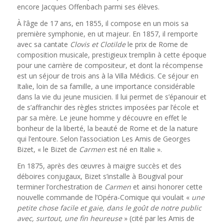
encore Jacques Offenbach parmi ses élèves.
À l’âge de 17 ans, en 1855, il compose en un mois sa
première symphonie, en ut majeur. En 1857, il remporte
avec sa cantate
Clovis et Clotilde
le prix de Rome de
composition musicale, prestigieux tremplin à cette époque
pour une carrière de compositeur, et dont la récompense
est un séjour de trois ans à la Villa Médicis. Ce séjour en
Italie, loin de sa famille, a une importance considérable
dans la vie du jeune musicien. Il lui permet de s’épanouir et
de s’affranchir des règles strictes imposées par l’école et
par sa mère. Le jeune homme y découvre en effet le
bonheur de la liberté, la beauté de Rome et de la nature
qui l’entoure. Selon l’association Les Amis de Georges
Bizet, « le Bizet de
Carmen
est né en Italie ».
En 1875, après des œuvres à maigre succès et des
déboires conjugaux, Bizet s’installe à Bougival pour
terminer l’orchestration de
Carmen
et ainsi honorer cette
nouvelle commande de l’Opéra-Comique qui voulait «
une
petite chose facile et gaie, dans le goût de notre public
avec, surtout, une fin heureuse
» (cité par les Amis de