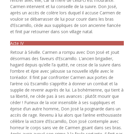
rentrer avec elle, car la mère de celui-ci est mourante.
Carmen intervient et lui conseille de la suivre. Don José,
après un accès de colère lors duquel il accuse Carmen de
vouloir se débarrasser de lui pour courir dans les bras
d’Escamillo, cède aux suppliques de son ancienne fiancée
et finit par retourner dans son village natal.
Acte IV
Retour à Séville. Carmen a rompu avec Don José et jouit
désormais des faveurs d’Escamillo. L’ancien brigadier,
hagard depuis qu’elle l’a quitté, ne cesse de la suivre dans
l’ombre et épie avec jalousie sa nouvelle idylle avec le
toréador. Il finit par confronter Carmen aux portes de
l’arène où Escamillo s’apprête à donner un combat et la
supplie de revenir auprès de lui. La bohémienne, qui tient à
sa liberté, ne cède pas à ses avances : plutôt mourir que
céder ! Furieux de la voir insensible à ses suppliques et
éprise d’un autre homme, Don José la poignarde dans un
accès de rage. Revenu à lui alors que l’arène enthousiaste
célèbre la victoire d’Escamillo, Don José contemple avec
horreur le corps sans vie de Carmen gisant dans ses bras.
Après avoir avoué son crime à la foule sortante, il finit par