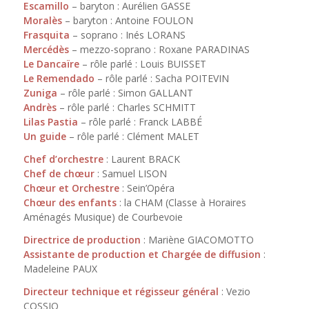
Escamillo
– baryton : Aurélien GASSE
Moralès
– baryton : Antoine FOULON
Frasquita
– soprano : Inés LORANS
Mercédès
– mezzo-soprano : Roxane PARADINAS
Le Dancaïre
– rôle parlé : Louis BUISSET
Le Remendado
– rôle parlé : Sacha POITEVIN
Zuniga
– rôle parlé : Simon GALLANT
Andrès
– rôle parlé : Charles SCHMITT
Lilas Pastia
– rôle parlé : Franck LABBÉ
Un guide
– rôle parlé : Clément MALET
Chef d’orchestre
: Laurent BRACK
Chef de chœur
: Samuel LISON
Chœur et Orchestre
: Sein’Opéra
Chœur des enfants
: la CHAM (Classe à Horaires
Aménagés Musique) de Courbevoie
Directrice de production
: Mariène GIACOMOTTO
Assistante de production et Chargée de diffusion
:
Madeleine PAUX
Directeur technique et régisseur général
: Vezio
COSSIO