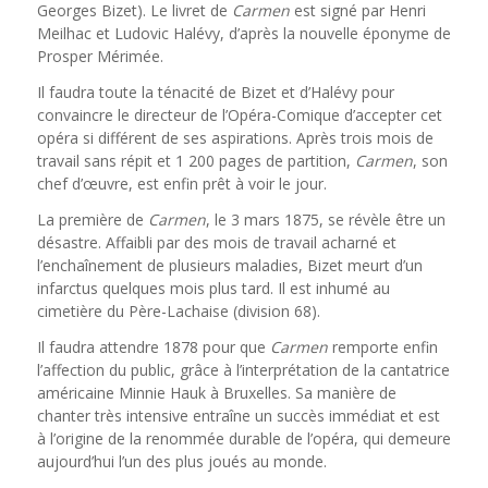
Georges Bizet). Le livret de
Carmen
est signé par Henri
Meilhac et Ludovic Halévy, d’après la nouvelle éponyme de
Prosper Mérimée.
Il faudra toute la ténacité de Bizet et d’Halévy pour
convaincre le directeur de l’Opéra-Comique d’accepter cet
opéra si différent de ses aspirations. Après trois mois de
travail sans répit et 1 200 pages de partition,
Carmen
, son
chef d’œuvre, est enfin prêt à voir le jour.
La première de
Carmen
, le 3 mars 1875, se révèle être un
désastre. Affaibli par des mois de travail acharné et
l’enchaînement de plusieurs maladies, Bizet meurt d’un
infarctus quelques mois plus tard. Il est inhumé au
cimetière du Père-Lachaise (division 68).
Il faudra attendre 1878 pour que
Carmen
remporte enfin
l’affection du public, grâce à l’interprétation de la cantatrice
américaine Minnie Hauk à Bruxelles. Sa manière de
chanter très intensive entraîne un succès immédiat et est
à l’origine de la renommée durable de l’opéra, qui demeure
aujourd’hui l’un des plus joués au monde.