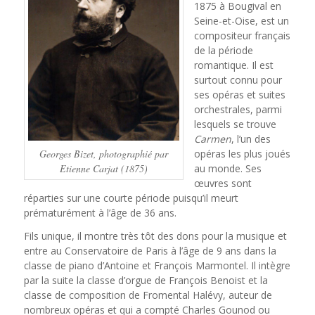
1875 à Bougival en
Seine-et-Oise, est un
compositeur français
de la période
romantique. Il est
surtout connu pour
ses opéras et suites
orchestrales, parmi
lesquels se trouve
Carmen
, l’un des
Georges Bizet, photographié par
opéras les plus joués
Etienne Carjat (1875)
au monde. Ses
œuvres sont
réparties sur une courte période puisqu’il meurt
prématurément à l’âge de 36 ans.
Fils unique, il montre très tôt des dons pour la musique et
entre au Conservatoire de Paris à l’âge de 9 ans dans la
classe de piano d’Antoine et François Marmontel. Il intègre
par la suite la classe d’orgue de François Benoist et la
classe de composition de Fromental Halévy, auteur de
nombreux opéras et qui a compté Charles Gounod ou