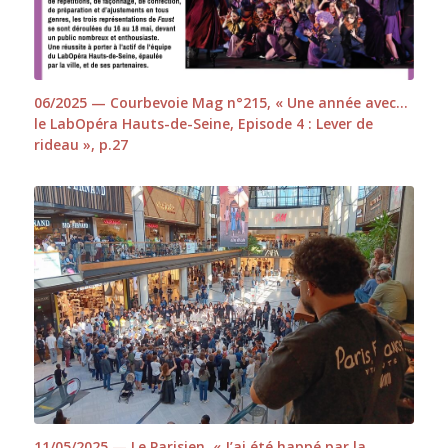
06/2025 — Courbevoie Mag n°215, « Une année avec…
le LabOpéra Hauts-de-Seine, Episode 4 : Lever de
rideau », p.27
11/05/2025 — Le Parisien, « J’ai été happé par la